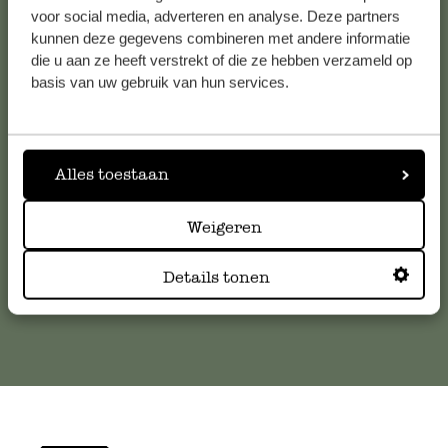
voor social media, adverteren en analyse. Deze partners
kunnen deze gegevens combineren met andere informatie
Service clientèle
die u aan ze heeft verstrekt of die ze hebben verzameld op
basis van uw gebruik van hun services.
Pour toute question ou demande de conseil ou d’aide,
veuillez contacter notre service clientèle. Ou retrouvez ici
nos réponses aux
questions les plus fréquemment posées
.
Alles toestaan
serviceclientele@dille-kamille.com
Weigeren
Details tonen
Service client en ligne