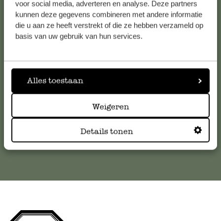
voor social media, adverteren en analyse. Deze partners
kunnen deze gegevens combineren met andere informatie
Service clientèle
die u aan ze heeft verstrekt of die ze hebben verzameld op
basis van uw gebruik van hun services.
Pour toute question ou demande de conseil ou d’aide,
veuillez contacter notre service clientèle. Ou retrouvez ici
nos réponses aux
questions les plus fréquemment posées
.
Alles toestaan
serviceclientele@dille-kamille.com
Weigeren
Service client en ligne
Details tonen