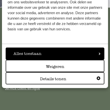
Toujours à proximité
om ons websiteverkeer te analyseren. Ook delen we
informatie over uw gebruik van onze site met onze partners
voor social media, adverteren en analyse. Deze partners
Voir les 62 magasins
kunnen deze gegevens combineren met andere informatie
die u aan ze heeft verstrekt of die ze hebben verzameld op
basis van uw gebruik van hun services.
Service clientèle
Pour toute question ou demande de conseil ou d’aide,
Alles toestaan
veuillez contacter notre service clientèle. Ou retrouvez ici
nos réponses aux
questions les plus fréquemment posées
.
Weigeren
serviceclientele@dille-kamille.com
Details tonen
Service client en ligne