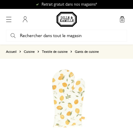
Retrait gratuit dans nos magasins*
Mon compte
basé sur 1 commentaire
Accueil
Cuisine
Textile de cuisine
Gants de cuisine
5
4
3
2
1
cadeau
17 septembre 2025