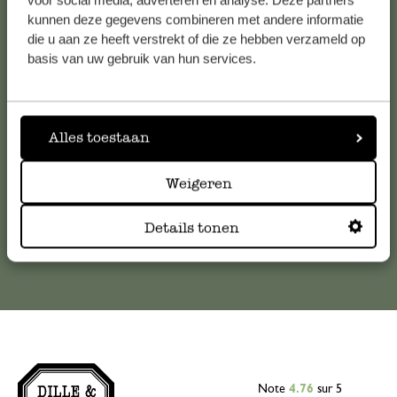
kunnen deze gegevens combineren met andere informatie
Service clientèle
die u aan ze heeft verstrekt of die ze hebben verzameld op
basis van uw gebruik van hun services.
Pour toute question ou demande de conseil ou d’aide,
veuillez contacter notre service clientèle. Ou retrouvez ici
nos réponses aux
questions les plus fréquemment posées
.
Alles toestaan
serviceclientele@dille-kamille.com
Weigeren
Service client en ligne
Details tonen
Note
4.76
sur 5