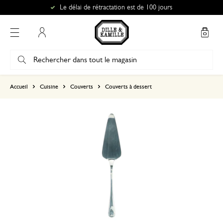
Le délai de rétractation est de 100 jours
Mon compte
basé sur 1 commentaire
Accueil
Cuisine
Couverts
Couverts à dessert
5
4
3
2
1
Petite et assez plate
24 décembre 2025