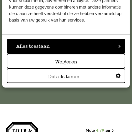
voor social media, adverteren en analyse. Deze partners
kunnen deze gegevens combineren met andere informatie
Service clientèle
die u aan ze heeft verstrekt of die ze hebben verzameld op
basis van uw gebruik van hun services.
Pour toute question ou demande de conseil ou d’aide,
veuillez contacter notre service clientèle. Ou retrouvez ici
nos réponses aux
questions les plus fréquemment posées
.
Alles toestaan
serviceclientele@dille-kamille.com
Weigeren
Service client en ligne
Details tonen
Note
4.79
sur 5