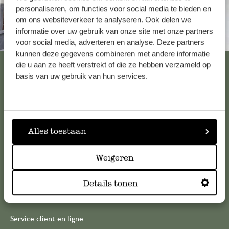
personaliseren, om functies voor social media te bieden en
om ons websiteverkeer te analyseren. Ook delen we
informatie over uw gebruik van onze site met onze partners
Toujours à proximité
voor social media, adverteren en analyse. Deze partners
kunnen deze gegevens combineren met andere informatie
Voir les 62 magasins
die u aan ze heeft verstrekt of die ze hebben verzameld op
basis van uw gebruik van hun services.
Service clientèle
Alles toestaan
Pour toute question ou demande de conseil ou d’aide,
veuillez contacter notre service clientèle. Ou retrouvez ici
Weigeren
nos réponses aux
questions les plus fréquemment posées
.
Details tonen
serviceclientele@dille-kamille.com
Service client en ligne