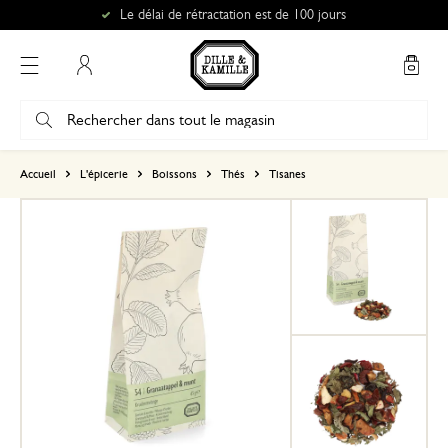
Le délai de rétractation est de 100 jours
Mon compte
basé sur 0 commentaire
Accueil
L'épicerie
Boissons
Thés
Tisanes