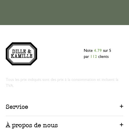
Note
4.79
sur 5
par
112
clients
Tous les prix indiqués sont des prix à la consommation et incluent la
TVA.
Service
À propos de nous