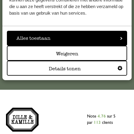
die u aan ze heeft verstrekt of die ze hebben verzameld op
Pour toute question ou demande de conseil ou d’aide,
basis van uw gebruik van hun services.
veuillez contacter notre service clientèle. Ou retrouvez ici
nos réponses aux
questions les plus fréquemment posées
.
Alles toestaan
serviceclientele@dille-kamille.com
Weigeren
Service client en ligne
Details tonen
Note
4.76
sur 5
par
113
clients