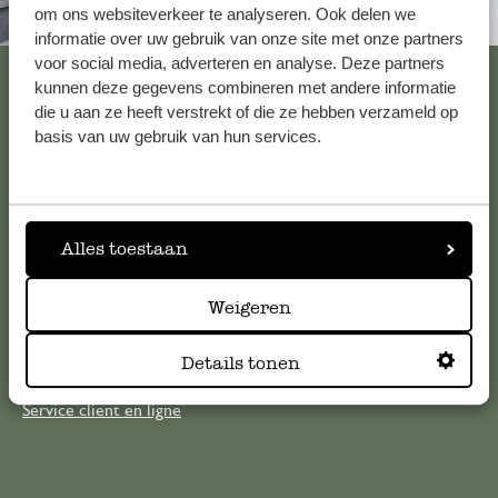
om ons websiteverkeer te analyseren. Ook delen we
Toujours à proximité
informatie over uw gebruik van onze site met onze partners
voor social media, adverteren en analyse. Deze partners
Voir les 62 magasins
kunnen deze gegevens combineren met andere informatie
die u aan ze heeft verstrekt of die ze hebben verzameld op
basis van uw gebruik van hun services.
Service clientèle
Pour toute question ou demande de conseil ou d’aide,
Alles toestaan
veuillez contacter notre service clientèle. Ou retrouvez ici
nos réponses aux
questions les plus fréquemment posées
.
Weigeren
serviceclientele@dille-kamille.com
Details tonen
Service client en ligne