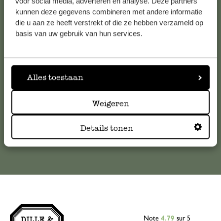
voor social media, adverteren en analyse. Deze partners
kunnen deze gegevens combineren met andere informatie
Service clientèle
die u aan ze heeft verstrekt of die ze hebben verzameld op
basis van uw gebruik van hun services.
Pour toute question ou demande de conseil ou d’aide,
veuillez contacter notre service clientèle. Ou retrouvez ici
nos réponses aux
questions les plus fréquemment posées
.
Alles toestaan
serviceclientele@dille-kamille.com
Weigeren
Service client en ligne
Details tonen
Note
4.79
sur 5