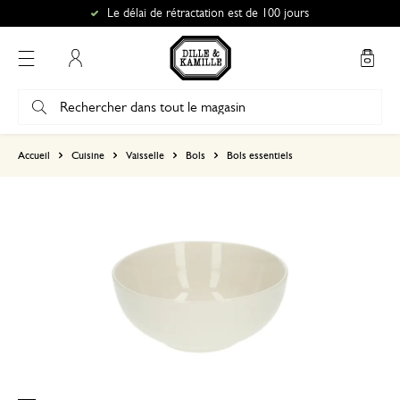
Le délai de rétractation est de 100 jours
Mon compte
basé sur 0 commentaire
Accueil
Cuisine
Vaisselle
Bols
Bols essentiels