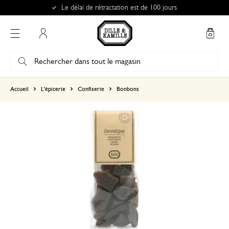
Le délai de rétractation est de 100 jours
Mon compte
basé sur 0 commentaire
Accueil
L'épicerie
Confiserie
Bonbons