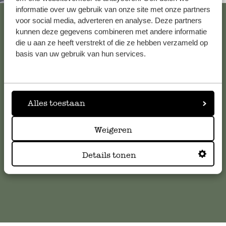
informatie over uw gebruik van onze site met onze partners
Voir les 62 magasins
voor social media, adverteren en analyse. Deze partners
kunnen deze gegevens combineren met andere informatie
die u aan ze heeft verstrekt of die ze hebben verzameld op
basis van uw gebruik van hun services.
Service clientèle
Pour toute question ou demande de conseil ou d’aide,
veuillez contacter notre service clientèle. Ou retrouvez ici
Alles toestaan
nos réponses aux
questions les plus fréquemment posées
.
Weigeren
serviceclientele@dille-kamille.com
Details tonen
Service client en ligne