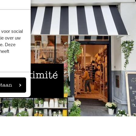
 voor social
ie over uw
se. Deze
heeft
 à proximité
staan