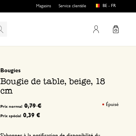
BE - FR
Magasins
Service clientèle
Mon compte
basé sur 0 commentaire
Bougies
Bougie de table, beige, 18
cm
Épuisé
0,79 €
Prix normal
0,39 €
Prix spécial
S'abonner à la notification de disponibilité du