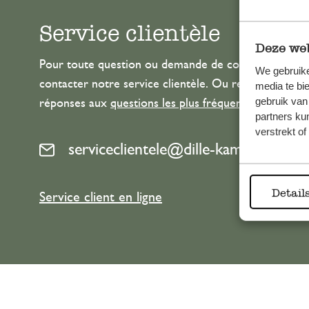
Service clientèle
Deze web
Pour toute question ou demande de conseil ou d’aide
We gebruike
contacter notre service clientèle. Ou retrouvez ici n
media te bi
gebruik van
réponses aux
questions les plus fréquemment posée
partners ku
verstrekt o
serviceclientele@dille-kamille.com
Detail
Service client en ligne