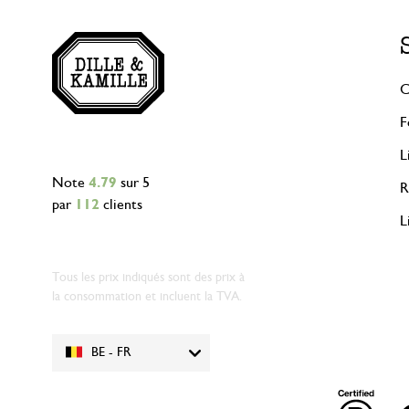
C
F
L
Note
4.79
sur 5
R
par
112
clients
L
Tous les prix indiqués sont des prix à
la consommation et incluent la TVA.
BE - FR