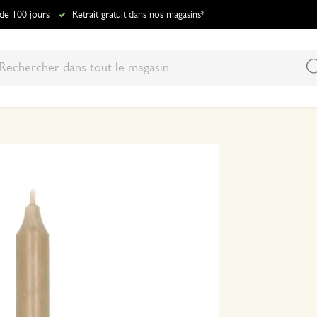
 de 100 jours
Retrait gratuit dans nos magasins*