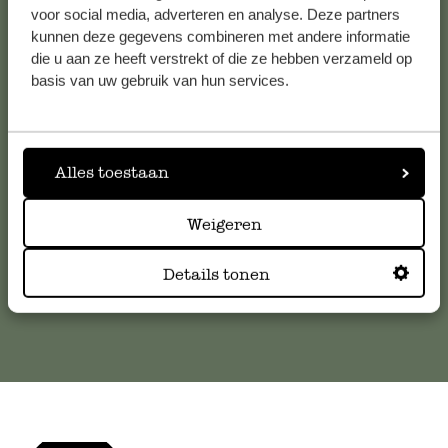
voor social media, adverteren en analyse. Deze partners
kunnen deze gegevens combineren met andere informatie
Service clientèle
die u aan ze heeft verstrekt of die ze hebben verzameld op
basis van uw gebruik van hun services.
Pour toute question ou demande de conseil ou d’aide,
veuillez contacter notre service clientèle. Ou retrouvez ici
nos réponses aux
questions les plus fréquemment posées
.
Alles toestaan
serviceclientele@dille-kamille.com
Weigeren
Details tonen
Service client en ligne