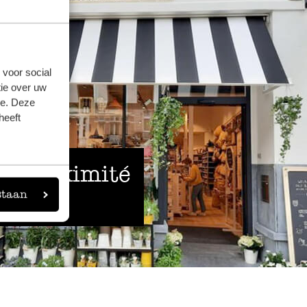
 voor social
ie over uw
se. Deze
heeft
 à proximité
staan