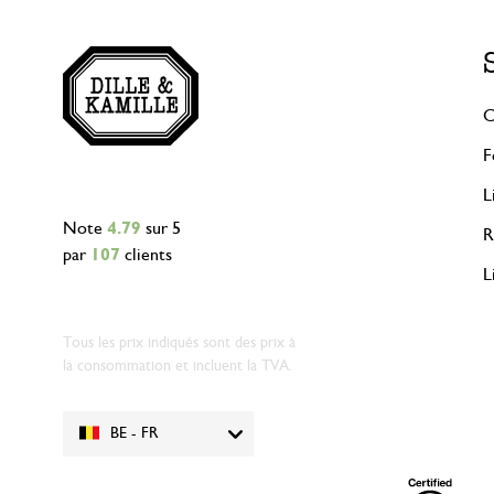
C
F
L
Note
4.79
sur 5
R
par
107
clients
L
Tous les prix indiqués sont des prix à
la consommation et incluent la TVA.
BE - FR