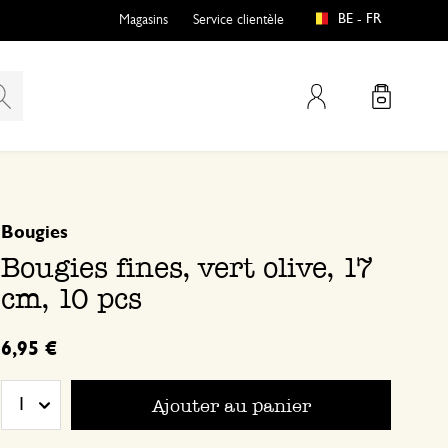
BE - FR
Magasins
Service clientèle
Mon compte
basé sur 0 commentaire
Bougies
Bougies fines, vert olive, 17
cm, 10 pcs
6,95 €
Ajouter au panier
1