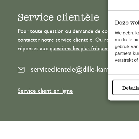
Service clientèle
Deze web
Pour toute question ou demande de conseil ou d’aide
We gebruike
media te bi
contacter notre service clientèle. Ou retrouvez ici n
gebruik van
réponses aux
questions les plus fréquemment posée
partners ku
verstrekt o
serviceclientele@dille-kamille.com
Detail
Service client en ligne