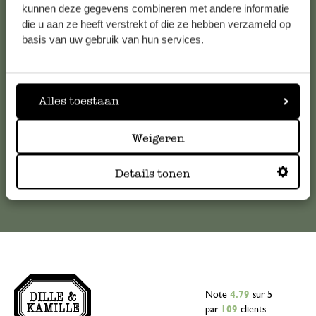
Service clientèle
kunnen deze gegevens combineren met andere informatie
die u aan ze heeft verstrekt of die ze hebben verzameld op
basis van uw gebruik van hun services.
Pour toute question ou demande de conseil ou d’aide,
veuillez contacter notre service clientèle. Ou retrouvez ici
nos réponses aux
questions les plus fréquemment posées
.
Alles toestaan
serviceclientele@dille-kamille.com
Weigeren
Service client en ligne
Details tonen
Note
4.79
sur 5
par
109
clients