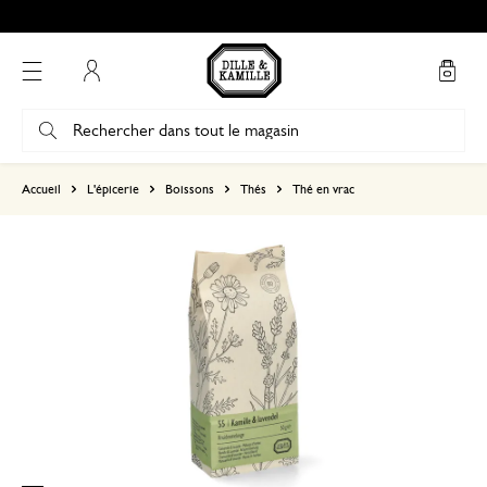
Retrait gratuit dans nos magasins*
Mon compte
basé sur 0 commentaire
Accueil
L'épicerie
Boissons
Thés
Thé en vrac