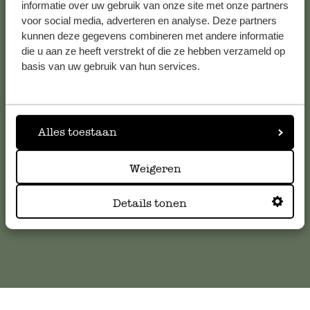
Voir les 62 magasins
informatie over uw gebruik van onze site met onze partners
voor social media, adverteren en analyse. Deze partners
kunnen deze gegevens combineren met andere informatie
die u aan ze heeft verstrekt of die ze hebben verzameld op
Service clientèle
basis van uw gebruik van hun services.
Pour toute question ou demande de conseil ou d’aide,
veuillez contacter notre service clientèle. Ou retrouvez ici
Alles toestaan
nos réponses aux
questions les plus fréquemment posées
.
Weigeren
serviceclientele@dille-kamille.com
Details tonen
Service client en ligne