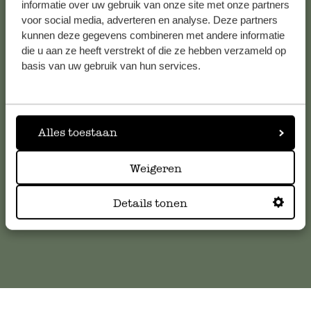
Voir les 62 magasins
informatie over uw gebruik van onze site met onze partners
voor social media, adverteren en analyse. Deze partners
kunnen deze gegevens combineren met andere informatie
die u aan ze heeft verstrekt of die ze hebben verzameld op
Service clientèle
basis van uw gebruik van hun services.
Pour toute question ou demande de conseil ou d’aide,
veuillez contacter notre service clientèle. Ou retrouvez ici
Alles toestaan
nos réponses aux
questions les plus fréquemment posées
.
Weigeren
serviceclientele@dille-kamille.com
Details tonen
Service client en ligne