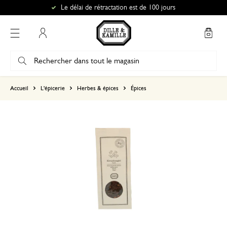
Le délai de rétractation est de 100 jours
Mon compte
basé sur 0 commentaire
Accueil
L'épicerie
Herbes & épices
Épices