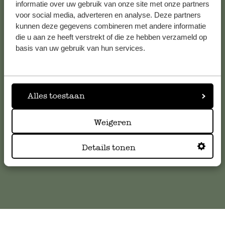
Voir les 62 magasins
informatie over uw gebruik van onze site met onze partners
voor social media, adverteren en analyse. Deze partners
kunnen deze gegevens combineren met andere informatie
die u aan ze heeft verstrekt of die ze hebben verzameld op
Service clientèle
basis van uw gebruik van hun services.
Pour toute question ou demande de conseil ou d’aide,
veuillez contacter notre service clientèle. Ou retrouvez ici
Alles toestaan
nos réponses aux
questions les plus fréquemment posées
.
Weigeren
serviceclientele@dille-kamille.com
Details tonen
Service client en ligne