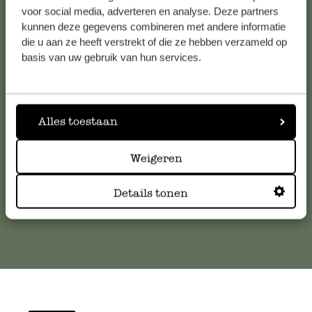
voor social media, adverteren en analyse. Deze partners
kunnen deze gegevens combineren met andere informatie
Service clientèle
die u aan ze heeft verstrekt of die ze hebben verzameld op
basis van uw gebruik van hun services.
Pour toute question ou demande de conseil ou d’aide,
veuillez contacter notre service clientèle. Ou retrouvez ici
nos réponses aux
questions les plus fréquemment posées
.
Alles toestaan
serviceclientele@dille-kamille.com
Weigeren
Details tonen
Service client en ligne