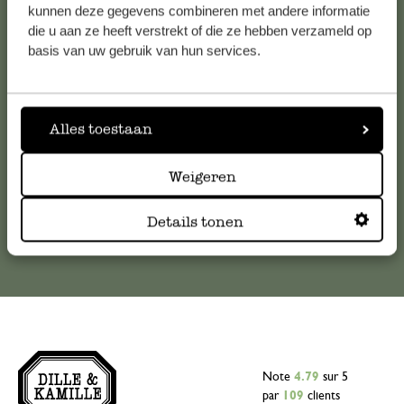
Service clientèle
kunnen deze gegevens combineren met andere informatie
die u aan ze heeft verstrekt of die ze hebben verzameld op
basis van uw gebruik van hun services.
Pour toute question ou demande de conseil ou d’aide,
veuillez contacter notre service clientèle. Ou retrouvez ici
nos réponses aux
questions les plus fréquemment posées
.
Alles toestaan
serviceclientele@dille-kamille.com
Weigeren
Service client en ligne
Details tonen
Note
4.79
sur 5
par
109
clients