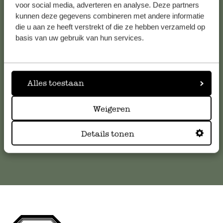
voor social media, adverteren en analyse. Deze partners
kunnen deze gegevens combineren met andere informatie
Service clientèle
die u aan ze heeft verstrekt of die ze hebben verzameld op
basis van uw gebruik van hun services.
Pour toute question ou demande de conseil ou d’aide,
veuillez contacter notre service clientèle. Ou retrouvez ici
nos réponses aux
questions les plus fréquemment posées
.
Alles toestaan
serviceclientele@dille-kamille.com
Weigeren
Service client en ligne
Details tonen