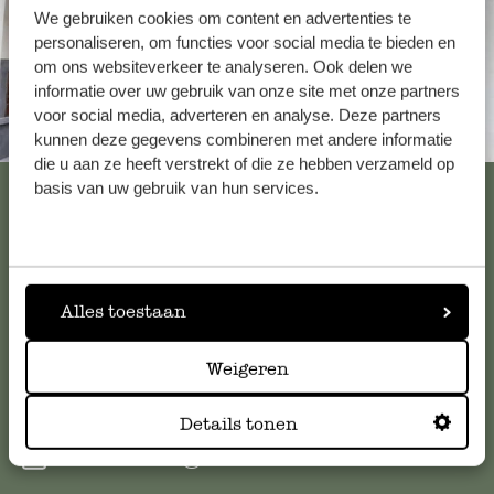
We gebruiken cookies om content en advertenties te
personaliseren, om functies voor social media te bieden en
om ons websiteverkeer te analyseren. Ook delen we
informatie over uw gebruik van onze site met onze partners
voor social media, adverteren en analyse. Deze partners
Toujours à proximité
kunnen deze gegevens combineren met andere informatie
die u aan ze heeft verstrekt of die ze hebben verzameld op
Voir les 62 magasins
basis van uw gebruik van hun services.
Service clientèle
Alles toestaan
Pour toute question ou demande de conseil ou d’aide,
veuillez contacter notre service clientèle. Ou retrouvez ici
Weigeren
nos réponses aux
questions les plus fréquemment posées
.
Details tonen
serviceclientele@dille-kamille.com