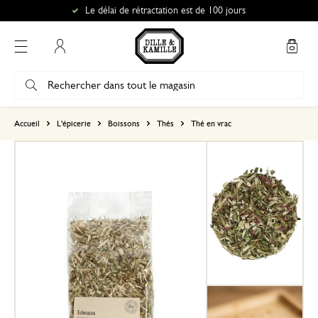
Le délai de rétractation est de 100 jours
Mon compte
basé sur 0 commentaire
Accueil
L'épicerie
Boissons
Thés
Thé en vrac