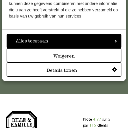
Service clientèle
kunnen deze gegevens combineren met andere informatie
die u aan ze heeft verstrekt of die ze hebben verzameld op
basis van uw gebruik van hun services.
Pour toute question ou demande de conseil ou d’aide,
veuillez contacter notre service clientèle. Ou retrouvez ici
nos réponses aux
questions les plus fréquemment posées
.
Alles toestaan
serviceclientele@dille-kamille.com
Weigeren
Service client en ligne
Details tonen
Note
4.77
sur 5
par
115
clients