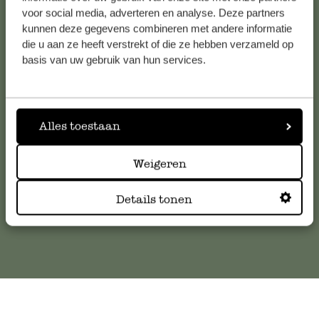
voor social media, adverteren en analyse. Deze partners
kunnen deze gegevens combineren met andere informatie
die u aan ze heeft verstrekt of die ze hebben verzameld op
Service clientèle
basis van uw gebruik van hun services.
Pour toute question ou demande de conseil ou d’aide,
veuillez contacter notre service clientèle. Ou retrouvez ici
nos réponses aux
questions les plus fréquemment posées
.
Alles toestaan
serviceclientele@dille-kamille.com
Weigeren
Details tonen
Service client en ligne