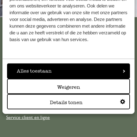
om ons websiteverkeer te analyseren. Ook delen we
Toujours à proximité
informatie over uw gebruik van onze site met onze partners
voor social media, adverteren en analyse. Deze partners
Voir les 62 magasins
kunnen deze gegevens combineren met andere informatie
die u aan ze heeft verstrekt of die ze hebben verzameld op
basis van uw gebruik van hun services.
Service clientèle
Pour toute question ou demande de conseil ou d’aide,
Alles toestaan
veuillez contacter notre service clientèle. Ou retrouvez ici
nos réponses aux
questions les plus fréquemment posées
.
Weigeren
serviceclientele@dille-kamille.com
Details tonen
Service client en ligne