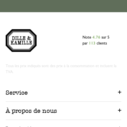
Note
4.76
sur 5
par
113
clients
Tous les prix indiqués sont des prix à la consommation et incluent la
TVA.
Service
À propos de nous