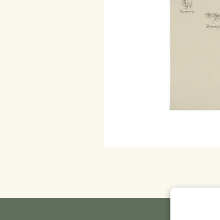
Textile de cuisine
Bougies
Confiserie
Linge de table
Bougeoirs
Accessoires pour le thé
Paniers
Accessoires café
Papeterie & loisirs
Couverts
Sacs & cabas
Cuisines du monde