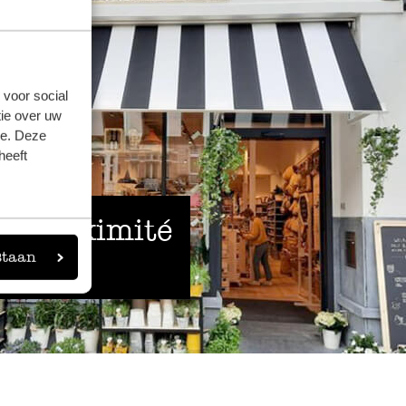
 voor social
ie over uw
se. Deze
heeft
 à proximité
staan