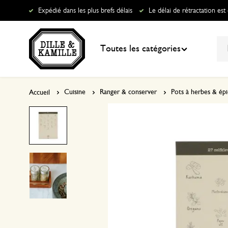
Expédié dans les plus brefs délais
Le délai de rétractation est
Promotion
Toutes les catégories
Cuisine
Ranger & conserver
Pots à herbes & épi
Accueil
Tout dans Cuisine
Tout dans Maison
Tout dans Jardin
Tout dans Bain & douche
Tout dans L'épicerie
Tout dans Cadeaux
Tout dans L‘été
Vaisselle
Accessoires de décoration
Jardiner
Articles de toilette
Boissons
Idées cadeau
L’été, on le célèbre ensemble
Ustensiles de cuisine
Linge de maison
Pots de fleurs pour l'extérieur
Détente
Alimentation
Top 25 cadeaux
Un espace extérieur chaleureux​
Ranger & conserver
Articles ménagers
Les animaux du jardin
Soins & bain
Ingrédients pour tartes & gâteaux
Petit cadeaux
Mise en conserve et préservation
Cuisiner
Jeux & jouets
Au jardin
Savons
Herbes & épices
Emballages cadeau & cartes
La rentrée
Pâtisserie
Senteurs maison
Coussins d'extérieur
Textile de bain
Huiles, vinaigres & condiments
Bons cadeaux