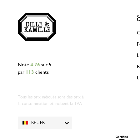
C
F
L
Note
4.76
sur 5
R
par
113
clients
L
Tous les prix indiqués sont des prix à
la consommation et incluent la TVA.
BE - FR