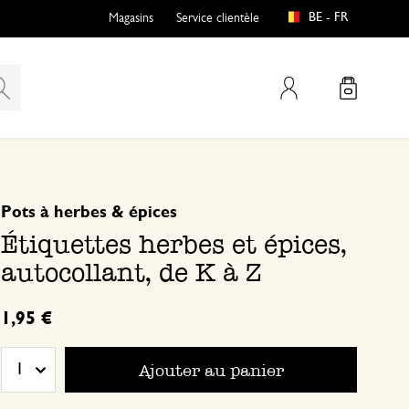
BE - FR
Magasins
Service clientèle
Mon compte
basé sur 0 commentaire
Pots à herbes & épices
Étiquettes herbes et épices,
autocollant, de K à Z
1,95 €
Ajouter au panier
1