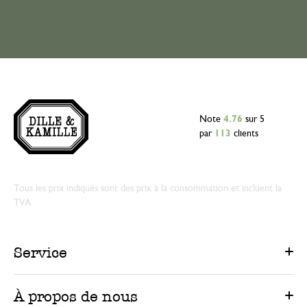
Note
4.76
sur 5
par
113
clients
Tous les prix indiqués sont des prix à la consommation et incluent la
TVA.
Service
À propos de nous