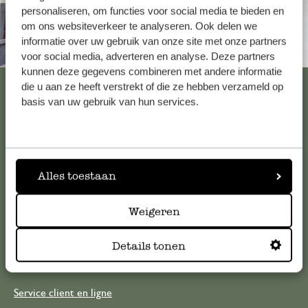
personaliseren, om functies voor social media te bieden en
om ons websiteverkeer te analyseren. Ook delen we
informatie over uw gebruik van onze site met onze partners
Toujours à proximité
voor social media, adverteren en analyse. Deze partners
kunnen deze gegevens combineren met andere informatie
Voir les 62 magasins
die u aan ze heeft verstrekt of die ze hebben verzameld op
basis van uw gebruik van hun services.
Service clientèle
Alles toestaan
Pour toute question ou demande de conseil ou d’aide,
veuillez contacter notre service clientèle. Ou retrouvez ici
Weigeren
nos réponses aux
questions les plus fréquemment posées
.
Details tonen
serviceclientele@dille-kamille.com
Service client en ligne