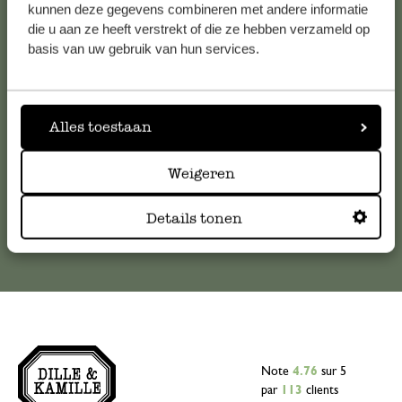
Service clientèle
kunnen deze gegevens combineren met andere informatie
die u aan ze heeft verstrekt of die ze hebben verzameld op
Pour toute question ou demande de conseil ou d’aide,
basis van uw gebruik van hun services.
veuillez contacter notre service clientèle. Ou retrouvez ici
nos réponses aux
questions les plus fréquemment posées
.
Alles toestaan
serviceclientele@dille-kamille.com
Weigeren
Service client en ligne
Details tonen
Note
4.76
sur 5
par
113
clients