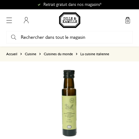
Retrait gratuit dans nos magasins*
Mon compte
basé sur 0 commentaire
Accueil
Cuisine
Cuisines du monde
La cuisine italienne