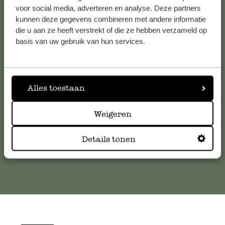
voor social media, adverteren en analyse. Deze partners
kunnen deze gegevens combineren met andere informatie
Service clientèle
die u aan ze heeft verstrekt of die ze hebben verzameld op
basis van uw gebruik van hun services.
Pour toute question ou demande de conseil ou d’aide,
veuillez contacter notre service clientèle. Ou retrouvez ici
nos réponses aux
questions les plus fréquemment posées
.
Alles toestaan
serviceclientele@dille-kamille.com
Weigeren
Details tonen
Service client en ligne