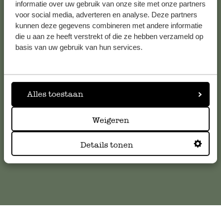
Voir les 62 magasins
informatie over uw gebruik van onze site met onze partners
voor social media, adverteren en analyse. Deze partners
kunnen deze gegevens combineren met andere informatie
die u aan ze heeft verstrekt of die ze hebben verzameld op
Service clientèle
basis van uw gebruik van hun services.
Pour toute question ou demande de conseil ou d’aide,
veuillez contacter notre service clientèle. Ou retrouvez ici
Alles toestaan
nos réponses aux
questions les plus fréquemment posées
.
Weigeren
serviceclientele@dille-kamille.com
Details tonen
Service client en ligne