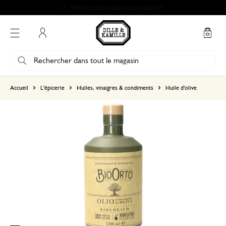
Retrait gratuit dans nos magasins*
Mon compte
basé sur 0 commentaire
Accueil
L'épicerie
Huiles, vinaigres & condiments
Huile d'olive