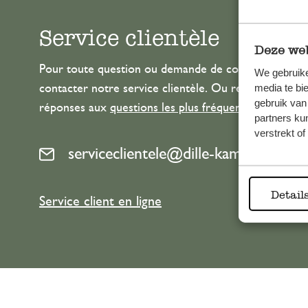
Service clientèle
Deze web
Pour toute question ou demande de conseil ou d’aide
We gebruike
media te bi
contacter notre service clientèle. Ou retrouvez ici n
gebruik van
réponses aux
questions les plus fréquemment posée
partners ku
verstrekt o
serviceclientele@dille-kamille.com
Detail
Service client en ligne