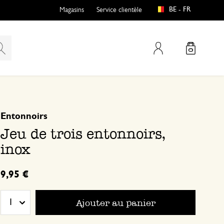
BE - FR
Magasins
Service clientèle
Mon compte
basé sur 0 commentaire
Entonnoirs
Jeu de trois entonnoirs,
inox
9,95 €
Ajouter au panier
1