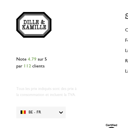
C
F
L
Note
4.79
sur 5
R
par
112
clients
L
Tous les prix indiqués sont des prix à
la consommation et incluent la TVA.
BE - FR