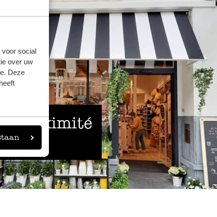
 voor social
ie over uw
se. Deze
heeft
 à proximité
staan