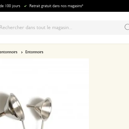
 de 100 jours
Retrait gratuit dans nos magasins*
 entonnoirs
Entonnoirs