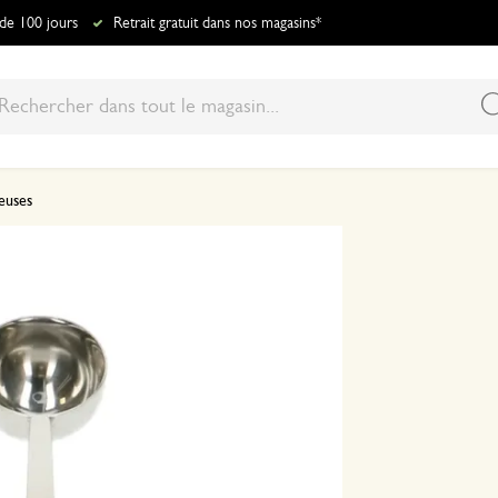
 de 100 jours
Retrait gratuit dans nos magasins*
seuses