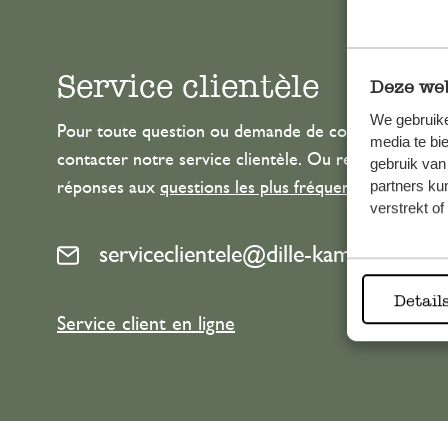
Service clientèle
Deze web
We gebruike
Pour toute question ou demande de conseil ou d’aide
media te bi
contacter notre service clientèle. Ou retrouvez ici n
gebruik van
partners ku
réponses aux
questions les plus fréquemment posée
verstrekt o
serviceclientele@dille-kamille.com
Detail
Service client en ligne