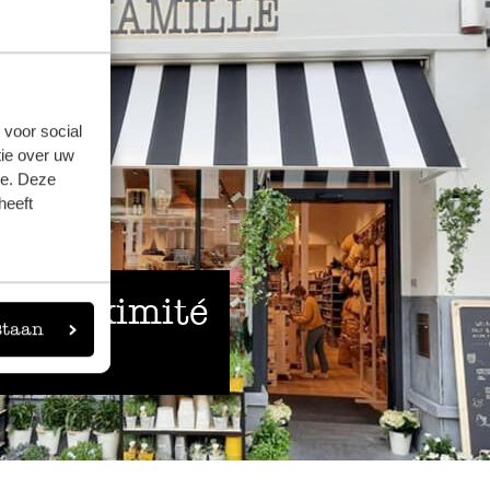
 voor social
ie over uw
se. Deze
heeft
 à proximité
staan