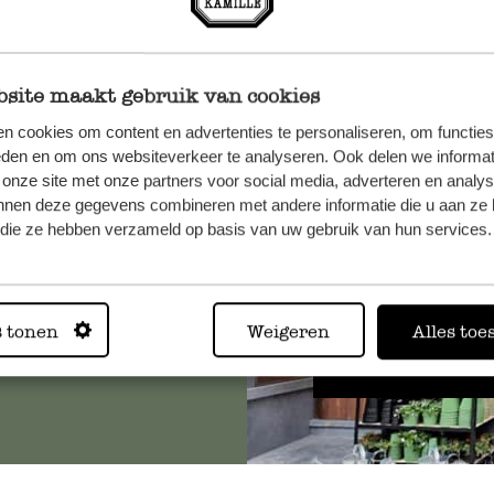
site maakt gebruik van cookies
n cookies om content en advertenties te personaliseren, om functies
, veuillez
eden en om ons websiteverkeer te analyseren. Ook delen we informat
os
 onze site met onze partners voor social media, adverteren en analy
nnen deze gegevens combineren met andere informatie die u aan ze 
s
.
f die ze hebben verzameld op basis van uw gebruik van hun services.
Toujours
s tonen
Weigeren
Alles toe
Voir les 62 magasins