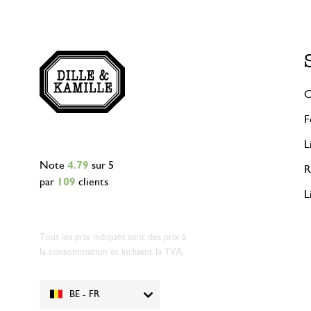
C
F
L
Note
4.79
sur 5
R
par
109
clients
L
Tous les prix indiqués sont des prix à
la consommation et incluent la TVA.
BE - FR