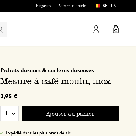
BE - FR
Magasins
Service clientèle
Mon compte
basé sur 0 commentaire
Pichets doseurs & cuillères doseuses
Mesure à café moulu, inox
3,95 €
Ajouter au panier
1
Expédié dans les plus brefs délais