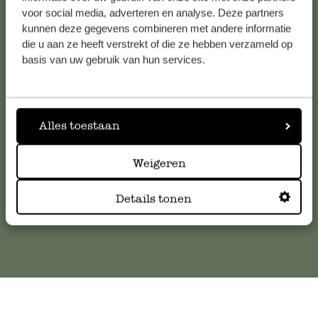
voor social media, adverteren en analyse. Deze partners
kunnen deze gegevens combineren met andere informatie
die u aan ze heeft verstrekt of die ze hebben verzameld op
Service clientèle
basis van uw gebruik van hun services.
Pour toute question ou demande de conseil ou d’aide,
veuillez contacter notre service clientèle. Ou retrouvez ici
nos réponses aux
questions les plus fréquemment posées
.
Alles toestaan
serviceclientele@dille-kamille.com
Weigeren
Details tonen
Service client en ligne