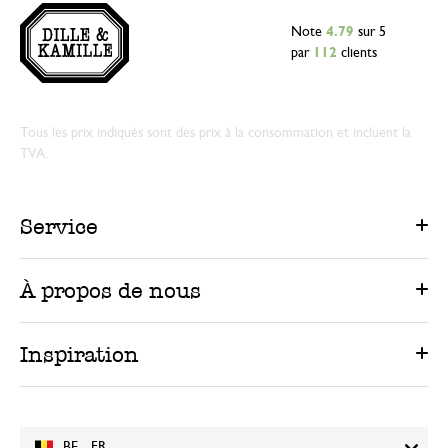
Note
4.79
sur 5
par
112
clients
Tous les prix indiqués sont des prix à la consommation et incluent la
TVA.
Service
À propos de nous
Inspiration
BE - FR