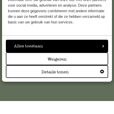
voor social media, adverteren en analyse. Deze partners
kunnen deze gegevens combineren met andere informatie
die u aan ze heeft verstrekt of die ze hebben verzameld op
Service clientèle
basis van uw gebruik van hun services.
Pour toute question ou demande de conseil ou d’aide,
veuillez contacter notre service clientèle. Ou retrouvez ici
nos réponses aux
questions les plus fréquemment posées
.
Alles toestaan
serviceclientele@dille-kamille.com
Weigeren
Details tonen
Service client en ligne