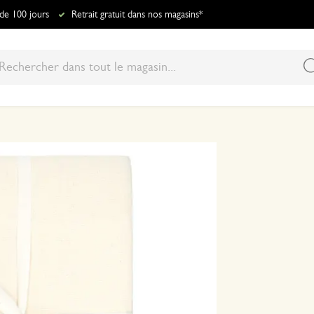
 de 100 jours
Retrait gratuit dans nos magasins*