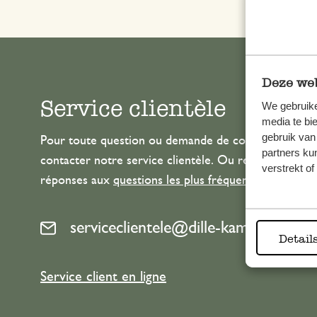
Deze web
Service clientèle
We gebruike
media te bi
gebruik van
Pour toute question ou demande de conseil ou d’aide
partners ku
contacter notre service clientèle. Ou retrouvez ici n
verstrekt o
réponses aux
questions les plus fréquemment posée
serviceclientele@dille-kamille.com
Detail
Service client en ligne