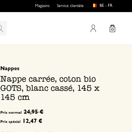
BE - FR
Magasins
Service clientèle
Mon compte
basé sur 0 commentaire
Nappes
Nappe carrée, coton bio
GOTS, blanc cassé, 145 x
145 cm
24,95 €
Prix normal
12,47 €
Prix spécial