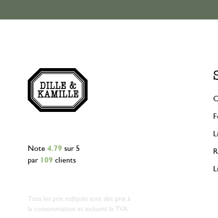
C
F
L
Note
4.79
sur 5
R
par
109
clients
L
Tous les prix indiqués sont des prix à
la consommation et incluent la TVA.