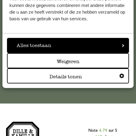
Service clientèle
kunnen deze gegevens combineren met andere informatie
die u aan ze heeft verstrekt of die ze hebben verzameld op
basis van uw gebruik van hun services.
Pour toute question ou demande de conseil ou d’aide,
veuillez contacter notre service clientèle. Ou retrouvez ici
nos réponses aux
questions les plus fréquemment posées
.
Alles toestaan
serviceclientele@dille-kamille.com
Weigeren
Service client en ligne
Details tonen
Note
4.79
sur 5