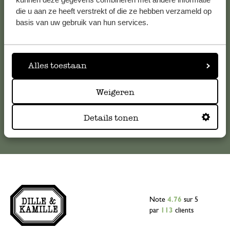
die u aan ze heeft verstrekt of die ze hebben verzameld op
Pour toute question ou demande de conseil ou d’aide,
basis van uw gebruik van hun services.
veuillez contacter notre service clientèle. Ou retrouvez ici
nos réponses aux
questions les plus fréquemment posées
.
Alles toestaan
serviceclientele@dille-kamille.com
Weigeren
Service client en ligne
Details tonen
Note
4.76
sur 5
par
113
clients