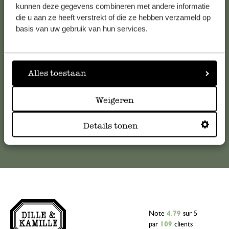
Service clientèle
kunnen deze gegevens combineren met andere informatie
die u aan ze heeft verstrekt of die ze hebben verzameld op
basis van uw gebruik van hun services.
Pour toute question ou demande de conseil ou d’aide,
veuillez contacter notre service clientèle. Ou retrouvez ici
nos réponses aux
questions les plus fréquemment posées
.
Alles toestaan
serviceclientele@dille-kamille.com
Weigeren
Service client en ligne
Details tonen
Note
4.79
sur 5
par
109
clients