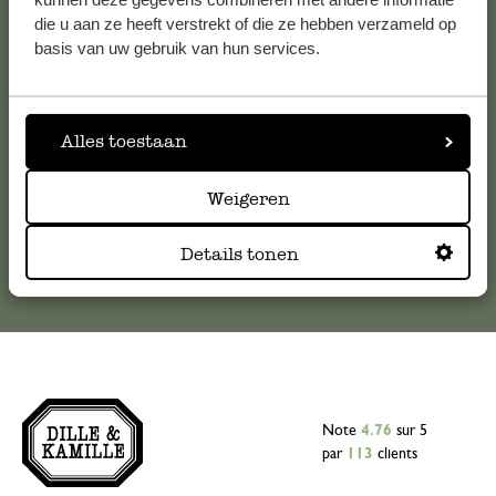
die u aan ze heeft verstrekt of die ze hebben verzameld op
Pour toute question ou demande de conseil ou d’aide,
basis van uw gebruik van hun services.
veuillez contacter notre service clientèle. Ou retrouvez ici
nos réponses aux
questions les plus fréquemment posées
.
Alles toestaan
serviceclientele@dille-kamille.com
Weigeren
Service client en ligne
Details tonen
Note
4.76
sur 5
par
113
clients