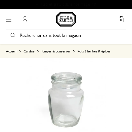
Retrait gratuit dans nos magasins*
Mon compte
basé sur 1 commentaire
Accueil
Cuisine
Ranger & conserver
Pots à herbes & épices
5
4
3
2
1
Tout est ok
10 juillet 2026