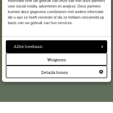
informatie over uw gebruik van onze site met onze partners
voor social media, adverteren en analyse. Deze partners
kunnen deze gegevens combineren met andere informatie
die u aan ze heeft verstrekt of die ze hebben verzameld op
Service clientèle
basis van uw gebruik van hun services.
Pour toute question ou demande de conseil ou d’aide,
veuillez contacter notre service clientèle. Ou retrouvez ici
nos réponses aux
questions les plus fréquemment posées
.
Alles toestaan
Weigeren
serviceclientele@dille-kamille.com
Details tonen
Service client en ligne