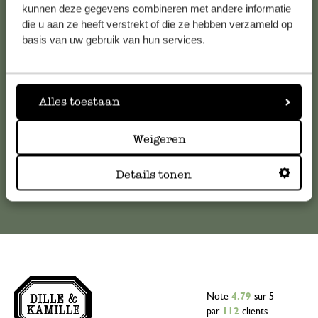
Service clientèle
kunnen deze gegevens combineren met andere informatie
die u aan ze heeft verstrekt of die ze hebben verzameld op
basis van uw gebruik van hun services.
Pour toute question ou demande de conseil ou d’aide,
veuillez contacter notre service clientèle. Ou retrouvez ici
nos réponses aux
questions les plus fréquemment posées
.
Alles toestaan
serviceclientele@dille-kamille.com
Weigeren
Service client en ligne
Details tonen
Note
4.79
sur 5
par
112
clients