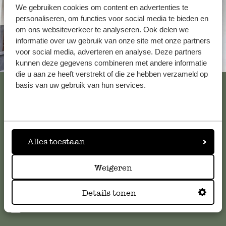
We gebruiken cookies om content en advertenties te
personaliseren, om functies voor social media te bieden en
om ons websiteverkeer te analyseren. Ook delen we
informatie over uw gebruik van onze site met onze partners
voor social media, adverteren en analyse. Deze partners
Toujours à proximité
kunnen deze gegevens combineren met andere informatie
die u aan ze heeft verstrekt of die ze hebben verzameld op
Voir les 62 magasins
basis van uw gebruik van hun services.
Service clientèle
Alles toestaan
Pour toute question ou demande de conseil ou d’aide,
veuillez contacter notre service clientèle. Ou retrouvez ici
Weigeren
nos réponses aux
questions les plus fréquemment posées
.
Details tonen
serviceclientele@dille-kamille.com