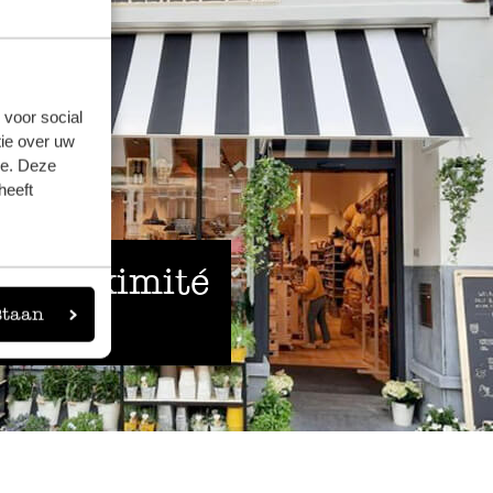
 voor social
ie over uw
se. Deze
heeft
 à proximité
staan