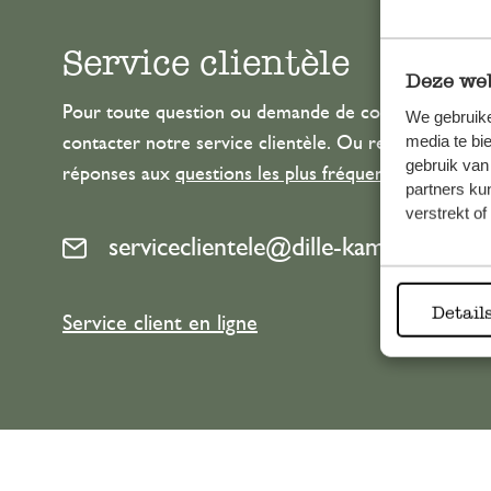
Service clientèle
Deze web
Pour toute question ou demande de conseil ou d’aide
We gebruike
media te bi
contacter notre service clientèle. Ou retrouvez ici n
gebruik van
réponses aux
questions les plus fréquemment posée
partners ku
verstrekt o
serviceclientele@dille-kamille.com
Detail
Service client en ligne