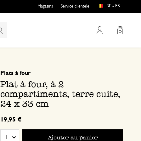
BE - FR
Magasins
Service clientèle
Mon compte
basé sur 0 commentaire
Plats à four
Plat à four, à 2
compartiments, terre cuite,
24 x 33 cm
19,95 €
Ajouter au panier
1