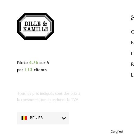
C
F
L
Note
4.76
sur 5
R
par
113
clients
L
Tous les prix indiqués sont des prix à
la consommation et incluent la TVA.
BE - FR