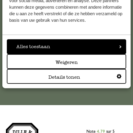
voor social media, adverteren en analyse. Deze partners
kunnen deze gegevens combineren met andere informatie
Service clientèle
die u aan ze heeft verstrekt of die ze hebben verzameld op
basis van uw gebruik van hun services.
Pour toute question ou demande de conseil ou d’aide,
veuillez contacter notre service clientèle. Ou retrouvez ici
nos réponses aux
questions les plus fréquemment posées
.
Alles toestaan
serviceclientele@dille-kamille.com
Weigeren
Service client en ligne
Details tonen
Note
4.79
sur 5