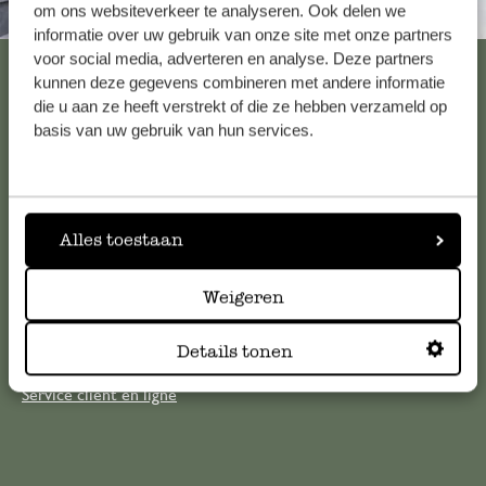
om ons websiteverkeer te analyseren. Ook delen we
Toujours à proximité
informatie over uw gebruik van onze site met onze partners
voor social media, adverteren en analyse. Deze partners
Voir les 62 magasins
kunnen deze gegevens combineren met andere informatie
die u aan ze heeft verstrekt of die ze hebben verzameld op
basis van uw gebruik van hun services.
Service clientèle
Pour toute question ou demande de conseil ou d’aide,
Alles toestaan
veuillez contacter notre service clientèle. Ou retrouvez ici
nos réponses aux
questions les plus fréquemment posées
.
Weigeren
serviceclientele@dille-kamille.com
Details tonen
Service client en ligne