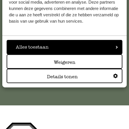
voor social media, adverteren en analyse. Deze partners
kunnen deze gegevens combineren met andere informatie
Service clientèle
die u aan ze heeft verstrekt of die ze hebben verzameld op
basis van uw gebruik van hun services.
Pour toute question ou demande de conseil ou d’aide,
veuillez contacter notre service clientèle. Ou retrouvez ici
nos réponses aux
questions les plus fréquemment posées
.
Alles toestaan
serviceclientele@dille-kamille.com
Weigeren
Service client en ligne
Details tonen