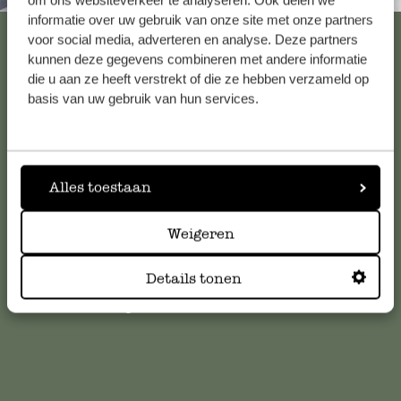
informatie over uw gebruik van onze site met onze partners
Voir les 62 magasins
voor social media, adverteren en analyse. Deze partners
kunnen deze gegevens combineren met andere informatie
die u aan ze heeft verstrekt of die ze hebben verzameld op
basis van uw gebruik van hun services.
Service clientèle
Pour toute question ou demande de conseil ou d’aide,
veuillez contacter notre service clientèle. Ou retrouvez ici
Alles toestaan
nos réponses aux
questions les plus fréquemment posées
.
Weigeren
serviceclientele@dille-kamille.com
Details tonen
Service client en ligne