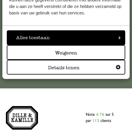
die u aan ze heeft verstrekt of die ze hebben verzameld op
Pour toute question ou demande de conseil ou d’aide,
basis van uw gebruik van hun services.
veuillez contacter notre service clientèle. Ou retrouvez ici
nos réponses aux
questions les plus fréquemment posées
.
Alles toestaan
serviceclientele@dille-kamille.com
Weigeren
Service client en ligne
Details tonen
Note
4.76
sur 5
par
113
clients