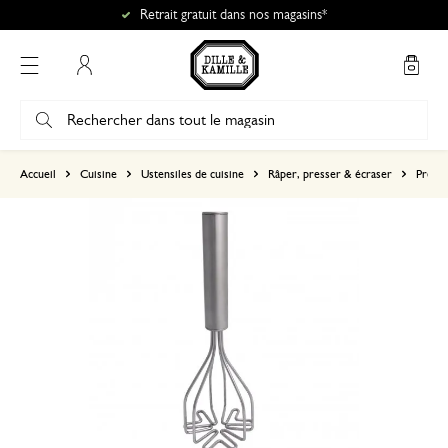
Retrait gratuit dans nos magasins*
Mon compte
basé sur 0 commentaire
Accueil
Cuisine
Ustensiles de cuisine
Râper, presser & écraser
Press