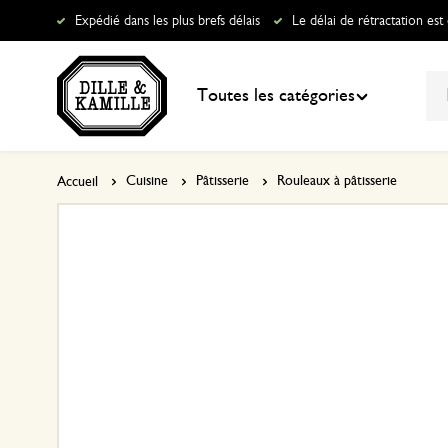
Nouveau
Expédié dans les plus brefs délais
Le délai de rétractation est
Promotion
Toutes les catégories
Cuisine
Pâtisserie
Rouleaux à pâtisserie
Accueil
Tout dans Cuisine
Tout dans Maison
Tout dans Jardin
Tout dans Bain & douche
Tout dans L'épicerie
Tout dans Cadeaux
Tout dans L‘été
Vaisselle
Accessoires de décoration
Jardiner
Articles de toilette
Boissons
Idées cadeau
L’été, on le célèbre ensemble
Ustensiles de cuisine
Linge de maison
Pots de fleurs pour l'extérieur
Détente
Alimentation
Top 25 cadeaux
Un espace extérieur chaleureux​
Ranger & conserver
Articles ménagers
Les animaux du jardin
Soins & bain
Ingrédients pour tartes & gâteaux
Petit cadeaux
Mise en conserve et préservation
Cuisiner
Jeux & jouets
Au jardin
Savons
Herbes & épices
Emballages cadeau & cartes
La rentrée
Pâtisserie
Senteurs maison
Coussins d'extérieur
Textile de bain
Huiles, vinaigres & condiments
Bons cadeaux