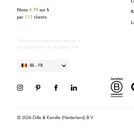
L
Note
4.79
sur 5
R
par
112
clients
L
Tous les prix indiqués sont des prix à
la consommation et incluent la TVA.
BE - FR
© 2026 Dille & Kamille (Nederland) B.V.