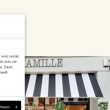
 voor social
ie over uw
se. Deze
heeft
staan