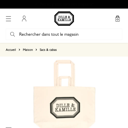
Retrait gratuit dans nos magasins*
Mon compte
basé sur 1 commentaire
Accueil
Maison
Sacs & cabas
5
4
3
2
1
23 avril 2025
Seule une note a été attribuée, sans c