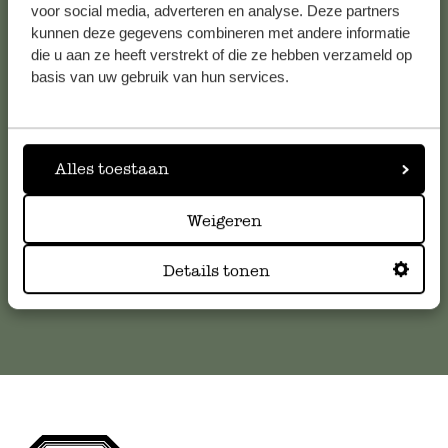
voor social media, adverteren en analyse. Deze partners
kunnen deze gegevens combineren met andere informatie
Service clientèle
die u aan ze heeft verstrekt of die ze hebben verzameld op
basis van uw gebruik van hun services.
Pour toute question ou demande de conseil ou d’aide,
veuillez contacter notre service clientèle. Ou retrouvez ici
nos réponses aux
questions les plus fréquemment posées
.
Alles toestaan
serviceclientele@dille-kamille.com
Weigeren
Service client en ligne
Details tonen